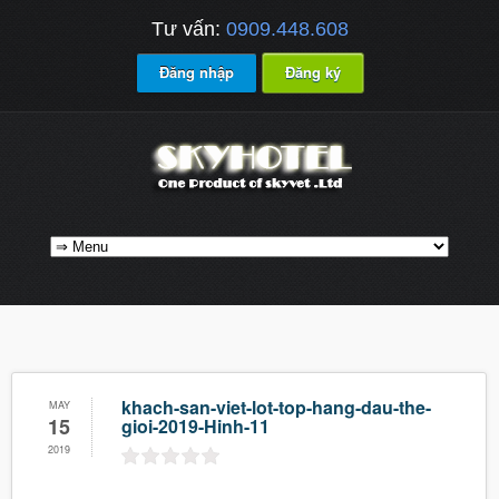
Tư vấn:
0909.448.608
Đăng nhập
Đăng ký
khach-san-viet-lot-top-hang-dau-the-
MAY
15
gioi-2019-Hinh-11
2019