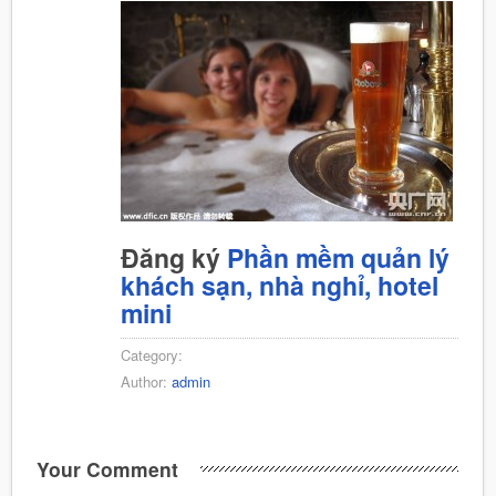
Đăng ký
Phần mềm quản lý
khách sạn, nhà nghỉ, hotel
mini
Category:
Author:
admin
Your Comment