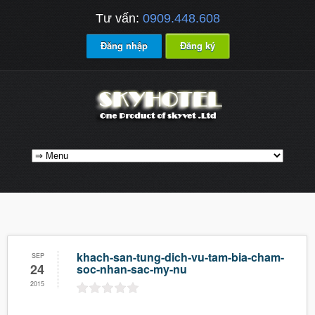
Tư vấn:
0909.448.608
Đăng nhập
Đăng ký
khach-san-tung-dich-vu-tam-bia-cham-
SEP
24
soc-nhan-sac-my-nu
2015