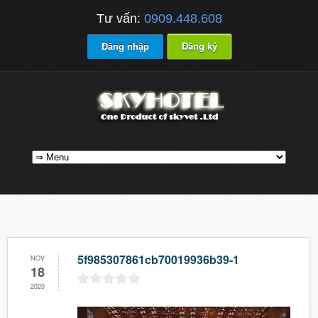
Tư vấn:
0909.448.608
Đăng nhập
Đăng ký
5f985307861cb70019936b39-1
NOV
18
2020