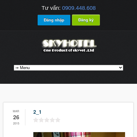
Tư vấn:
0909.448.608
Đăng nhập
Đăng ký
2_1
MAR
26
2015