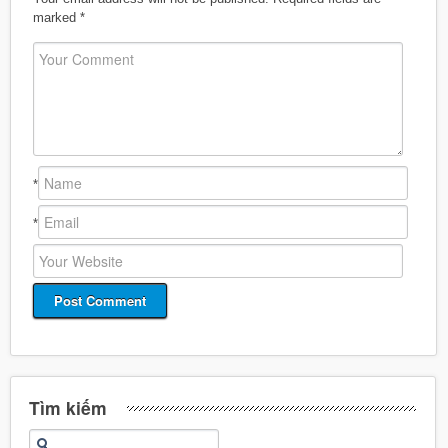
marked
*
*
*
Tìm kiếm