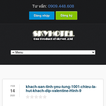
Tư vấn:
0909.448.608
Đăng nhập
Đăng ký
khach-san-tinh-yeu-tung-1001-chieu-la-
FEB
14
hut-khach-dip-valentine-Hinh-9
2020