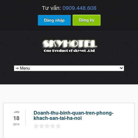
Tư vấn:
0909.448.608
Đăng nhập
Đăng ký
Doanh-thu-binh-quan-tren-phong-
JAN
18
khach-san-tai-ha-noi
2014