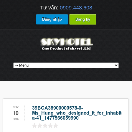
Tư vấn:
0909.448.608
Đăng nhập
Đăng ký
39BCA38900000578-0-
NOV
10
Ms_Hung_who_designed_it_for_Inhabitat_s
a-41_1477566059990
2016