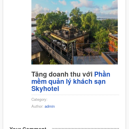
Tăng doanh thu với
Phần
mềm quản lý khách sạn
Skyhotel
Category:
Author:
admin
Your Comment