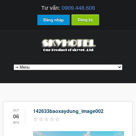
Tư vấn:
0909.448.608
Đăng nhập
Đăng ký
142633baoxaydung_image002
OCT
06
2015