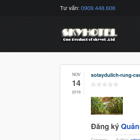
Tư vấn:
0909.448.608
NOV
sotaydulich-rung-c
14
2016
Đăng ký
Quản 
Category:
-
Author:
admi