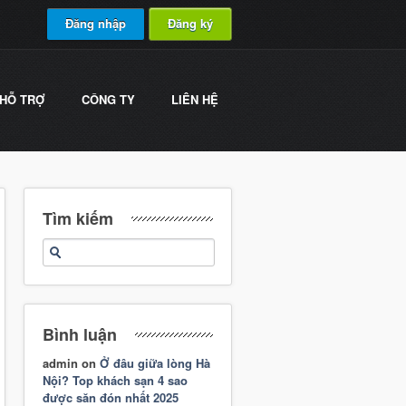
Đăng nhập
Đăng ký
HỖ TRỢ
CÔNG TY
LIÊN HỆ
Tìm kiếm
Bình luận
admin
on
Ở đâu giữa lòng Hà
Nội? Top khách sạn 4 sao
được săn đón nhất 2025