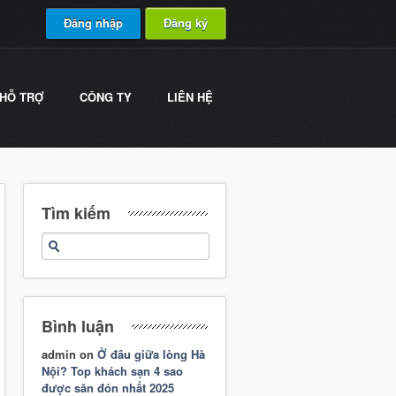
Đăng nhập
Đăng ký
HỖ TRỢ
CÔNG TY
LIÊN HỆ
Tìm kiếm
Bình luận
admin
on
Ở đâu giữa lòng Hà
Nội? Top khách sạn 4 sao
được săn đón nhất 2025