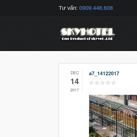
Tư vấn:
0909.448.608
DEC
a7_14122017
14
2017