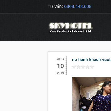
Tư vấn:
0909.448.608
AUG
nu-hanh-khach-vuot-
10
2019