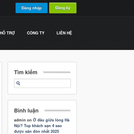
Đăng nhập
Đăng ký
HỖ TRỢ
CÔNG TY
LIÊN HỆ
Tìm kiếm
Bình luận
admin
on
Ở đâu giữa lòng Hà
Nội? Top khách sạn 4 sao
được săn đón nhất 2025