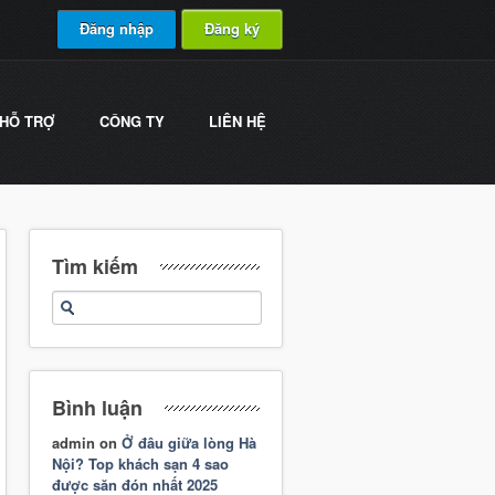
Đăng nhập
Đăng ký
HỖ TRỢ
CÔNG TY
LIÊN HỆ
Tìm kiếm
Bình luận
admin
on
Ở đâu giữa lòng Hà
Nội? Top khách sạn 4 sao
được săn đón nhất 2025