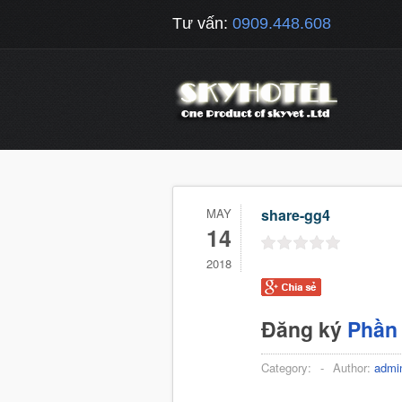
Tư vấn:
0909.448.608
MAY
share-gg4
14
2018
Đăng ký
Phần
Category:
-
Author:
admi