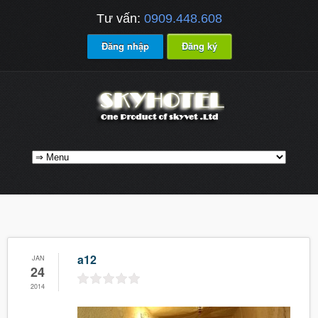
Tư vấn:
0909.448.608
Đăng nhập
Đăng ký
a12
JAN
24
2014