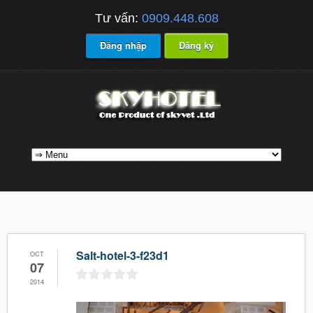
Tư vấn:
0909.448.608
Đăng nhập
Đăng ký
Salt-hotel-3-f23d1
OCT
07
2014