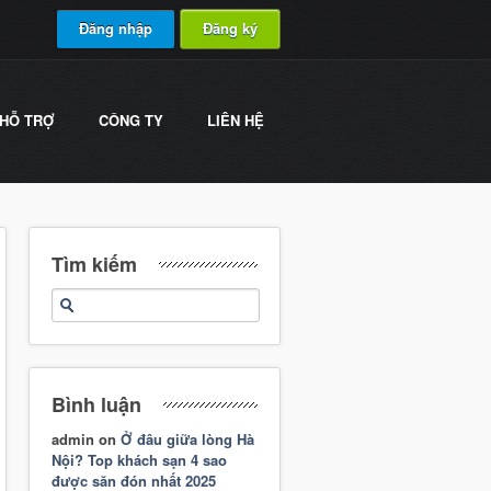
Đăng nhập
Đăng ký
HỖ TRỢ
CÔNG TY
LIÊN HỆ
Tìm kiếm
Bình luận
admin
on
Ở đâu giữa lòng Hà
Nội? Top khách sạn 4 sao
được săn đón nhất 2025