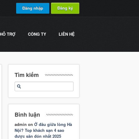
Đăng nhập
Đăng ký
HỖ TRỢ
CÔNG TY
LIÊN HỆ
Tìm kiếm
Bình luận
admin
on
Ở đâu giữa lòng Hà
Nội? Top khách sạn 4 sao
được săn đón nhất 2025