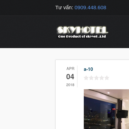
Tư vấn:
0909.448.608
APR
a-10
04
2018