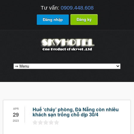
Tư vấn:
0909.448.608
Đăng nhập
Đăng ký
Huế ‘cháy’ phòng, Đà Nẵng còn nhiều
APR
29
khách sạn trống chỗ dịp 30/4
2023