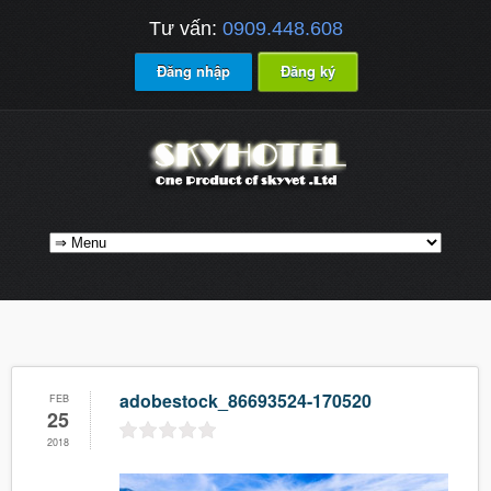
Tư vấn:
0909.448.608
Đăng nhập
Đăng ký
adobestock_86693524-170520
FEB
25
2018