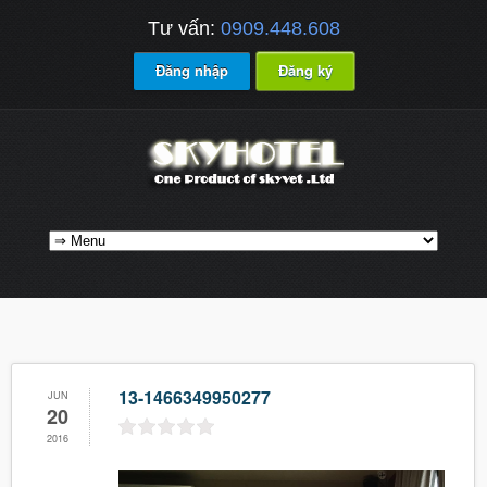
Tư vấn:
0909.448.608
Đăng nhập
Đăng ký
13-1466349950277
JUN
20
2016