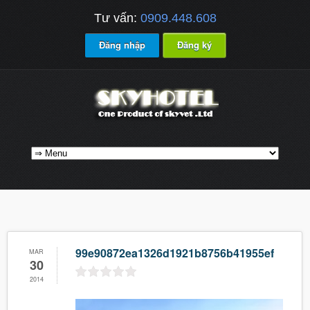
Tư vấn:
0909.448.608
Đăng nhập
Đăng ký
99e90872ea1326d1921b8756b41955ef
MAR
30
2014