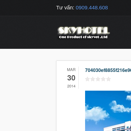
Tư vấn:
0909.448.608
MAR
704030ef8855f216e9
30
2014