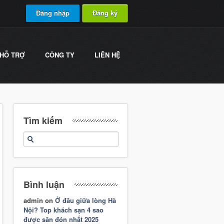
Đăng nhập
Đăng ký
HỖ TRỢ
CÔNG TY
LIÊN HỆ
Tìm kiếm
Bình luận
admin
on
Ở đâu giữa lòng Hà
Nội? Top khách sạn 4 sao
được săn đón nhất 2025