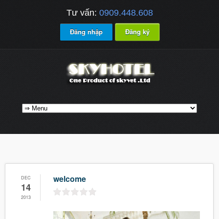
Tư vấn:
0909.448.608
Đăng nhập
Đăng ký
welcome
DEC
14
2013