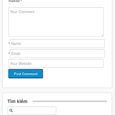
marked
*
*
*
Tìm kiếm