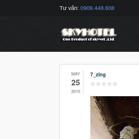
Tư vấn:
0909.448.608
MAY
7_zing
25
2015