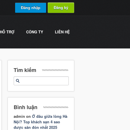
Đăng nhập
Đăng ký
HỖ TRỢ
CÔNG TY
LIÊN HỆ
Tìm kiếm
Bình luận
admin
on
Ở đâu giữa lòng Hà
Nội? Top khách sạn 4 sao
được săn đón nhất 2025