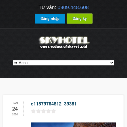
Tư vấn:
0909.448.608
Đăng nhập
Đăng ký
e11579764812_39381
JAN
24
2020