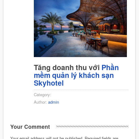
Tăng doanh thu với
Phần
mềm quản lý khách sạn
Skyhotel
Category:
Author:
admin
Your Comment
Your email address will not be published.
Required fields are