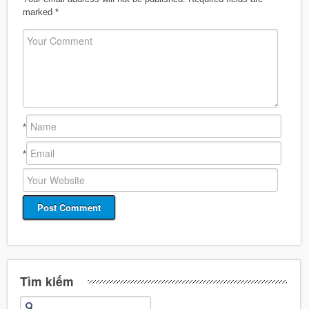
marked
*
*
*
Tìm kiếm