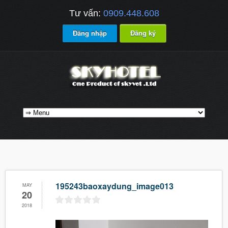
Tư vấn:
0909.448.608
Đăng nhập
Đăng ký
195243baoxaydung_image013
MAY
20
2018