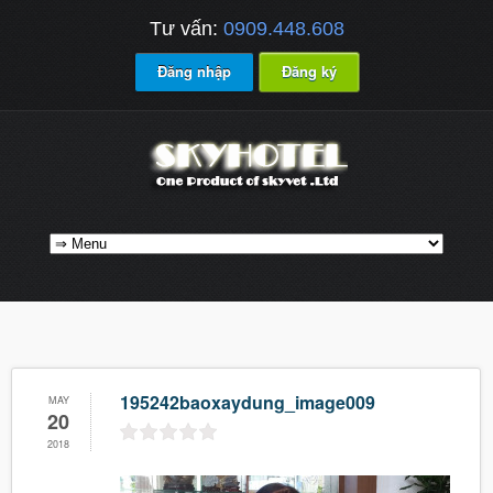
Tư vấn:
0909.448.608
Đăng nhập
Đăng ký
195242baoxaydung_image009
MAY
20
2018