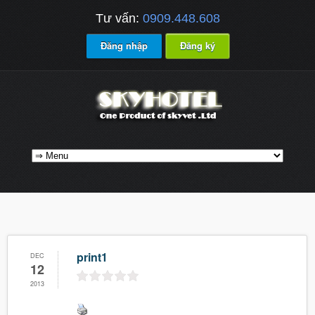
Tư vấn:
0909.448.608
Đăng nhập
Đăng ký
print1
DEC
12
2013