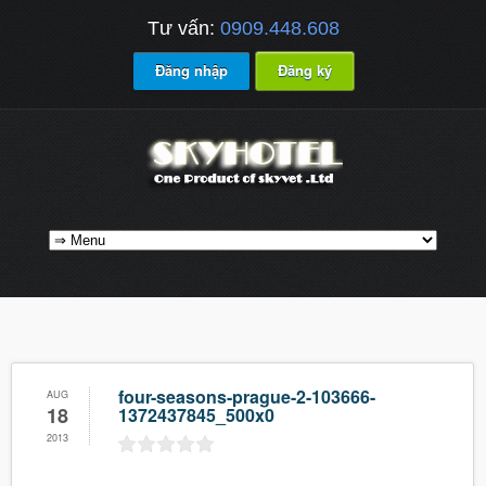
Tư vấn:
0909.448.608
Đăng nhập
Đăng ký
four-seasons-prague-2-103666-
AUG
18
1372437845_500x0
2013