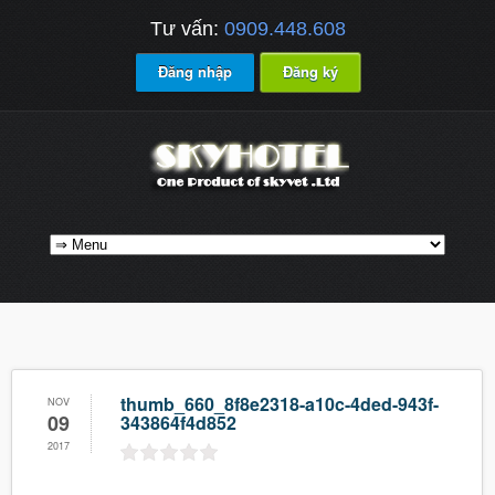
Tư vấn:
0909.448.608
Đăng nhập
Đăng ký
thumb_660_8f8e2318-a10c-4ded-943f-
NOV
09
343864f4d852
2017