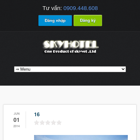
Tư vấn:
0909.448.608
Đăng nhập
Đăng ký
16
JUN
01
2014