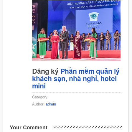
Đăng ký
Phần mềm quản lý
khách sạn, nhà nghỉ, hotel
mini
Category:
Author:
admin
Your Comment