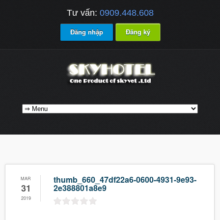
Tư vấn:
0909.448.608
Đăng nhập
Đăng ký
thumb_660_47df22a6-0600-4931-9e93-
MAR
31
2e388801a8e9
2019