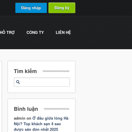
Đăng nhập
Đăng ký
HỖ TRỢ
CÔNG TY
LIÊN HỆ
Tìm kiếm
Bình luận
admin
on
Ở đâu giữa lòng Hà
Nội? Top khách sạn 4 sao
được săn đón nhất 2025