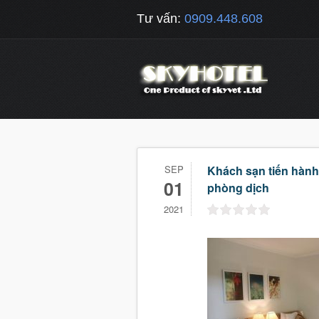
Tư vấn:
0909.448.608
SEP
Khách sạn tiến hành
01
phòng dịch
2021