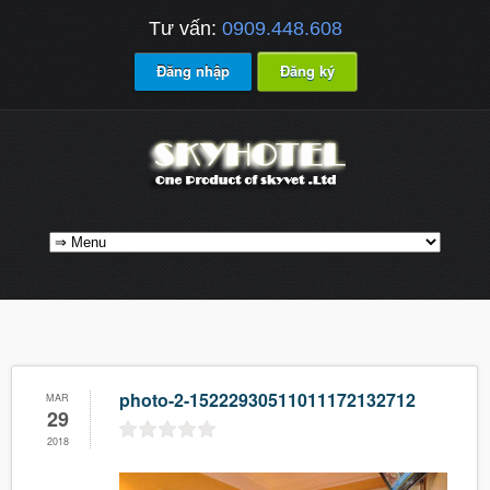
Tư vấn:
0909.448.608
Đăng nhập
Đăng ký
photo-2-15222930511011172132712
MAR
29
2018