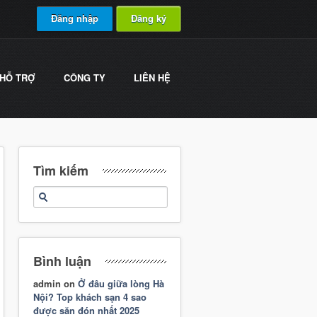
Đăng nhập
Đăng ký
HỖ TRỢ
CÔNG TY
LIÊN HỆ
Tìm kiếm
Bình luận
admin
on
Ở đâu giữa lòng Hà
Nội? Top khách sạn 4 sao
được săn đón nhất 2025