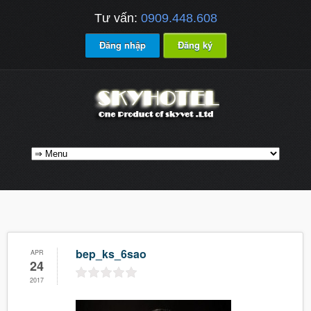
Tư vấn:
0909.448.608
Đăng nhập
Đăng ký
bep_ks_6sao
APR
24
2017