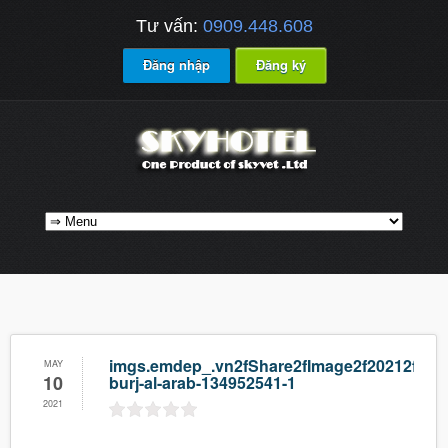
Tư vấn:
0909.448.608
Đăng nhập
Đăng ký
imgs.emdep_.vn2fShare2fImage2f20212f052f
MAY
10
burj-al-arab-134952541-1
2021