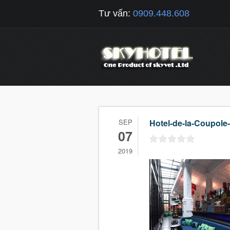
Tư vấn:
0909.448.608
SEP
Hotel-de-la-Coupole-
07
2019