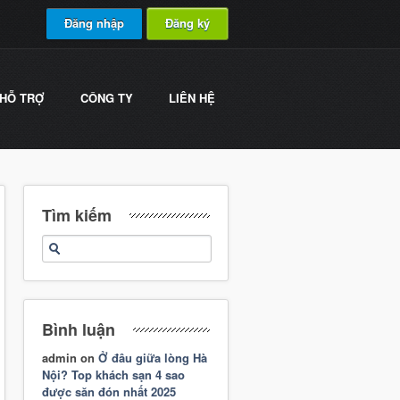
Đăng nhập
Đăng ký
HỖ TRỢ
CÔNG TY
LIÊN HỆ
Tìm kiếm
Bình luận
admin
on
Ở đâu giữa lòng Hà
Nội? Top khách sạn 4 sao
được săn đón nhất 2025