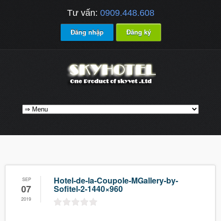
Tư vấn:
0909.448.608
Đăng nhập
Đăng ký
Hotel-de-la-Coupole-MGallery-by-
SEP
07
Sofitel-2-1440×960
2019