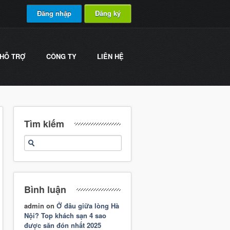
Đăng nhập
Đăng ký
HỖ TRỢ
CÔNG TY
LIÊN HỆ
Tìm kiếm
Bình luận
admin
on
Ở đâu giữa lòng Hà
Nội? Top khách sạn 4 sao
được săn đón nhất 2025