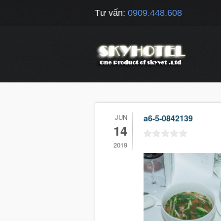
Tư vấn:
0909.448.608
JUN
a6-5-0842139
14
2019