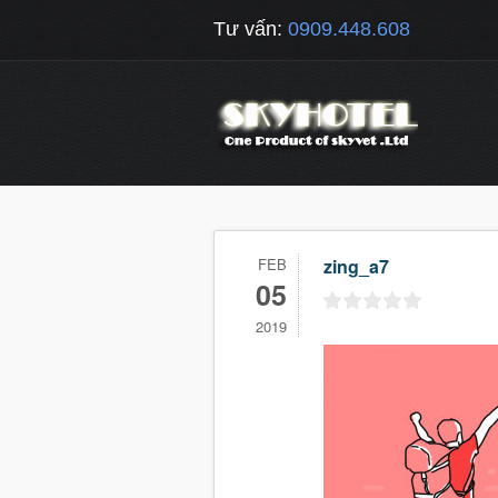
Tư vấn:
0909.448.608
FEB
zing_a7
05
2019