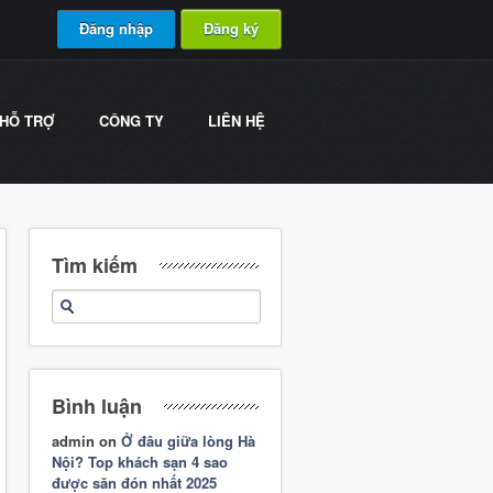
Đăng nhập
Đăng ký
HỖ TRỢ
CÔNG TY
LIÊN HỆ
Tìm kiếm
Bình luận
admin
on
Ở đâu giữa lòng Hà
Nội? Top khách sạn 4 sao
được săn đón nhất 2025