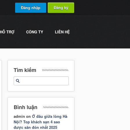
Đăng nhập
Đăng ký
HỖ TRỢ
CÔNG TY
LIÊN HỆ
Tìm kiếm
Bình luận
admin
on
Ở đâu giữa lòng Hà
Nội? Top khách sạn 4 sao
được săn đón nhất 2025