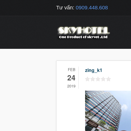
Tư vấn:
0909.448.608
FEB
zing_k1
24
2019