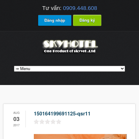
Tư vấn:
0909.448.608
Đăng nhập
Đăng ký
150164199691125-qsr11
AUG
03
2017