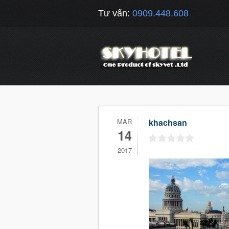
Tư vấn:
0909.448.608
MAR
khachsan
14
2017