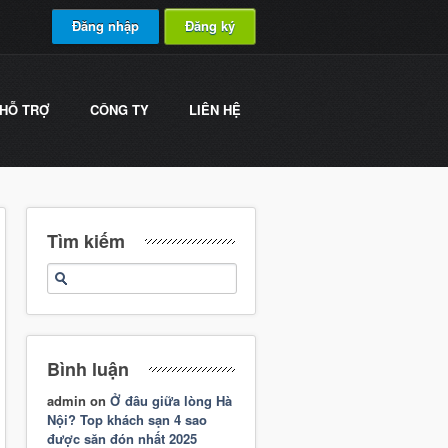
Đăng nhập
Đăng ký
HỖ TRỢ
CÔNG TY
LIÊN HỆ
Tìm kiếm
Bình luận
admin
on
Ở đâu giữa lòng Hà
Nội? Top khách sạn 4 sao
được săn đón nhất 2025