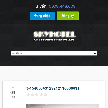
Tư vấn:
0909.448.608
Đăng nhập
Đăng ký
3-15465043129212110630611
JAN
04
2019