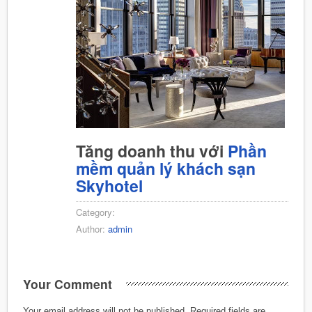
Tăng doanh thu với
Phần
mềm quản lý khách sạn
Skyhotel
Category:
Author:
admin
Your Comment
Your email address will not be published.
Required fields are