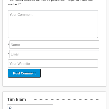
marked
*
*
*
Tìm kiếm