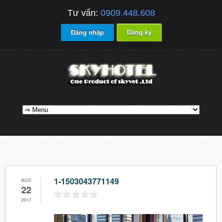
Tư vấn:
0909.448.608
Đăng nhập
Đăng ký
1-1503043771149
AUG
22
2017