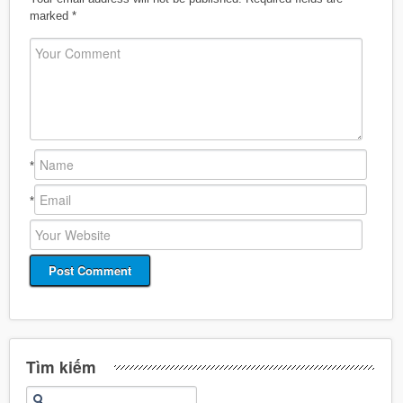
marked
*
*
*
Tìm kiếm