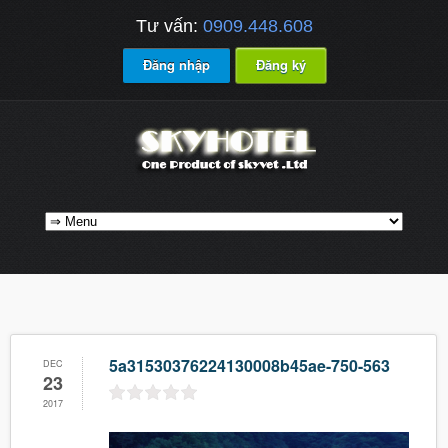
Tư vấn:
0909.448.608
Đăng nhập
Đăng ký
5a31530376224130008b45ae-750-563
DEC
23
2017