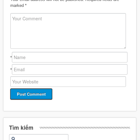
marked
*
*
*
Tìm kiếm