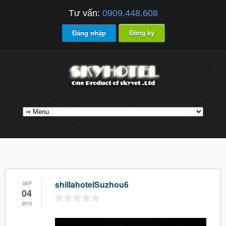
Tư vấn:
0909.448.608
Đăng nhập
Đăng ký
shillahotelSuzhou6
SEP
04
2015