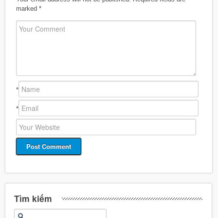
marked
*
*
*
Tìm kiếm