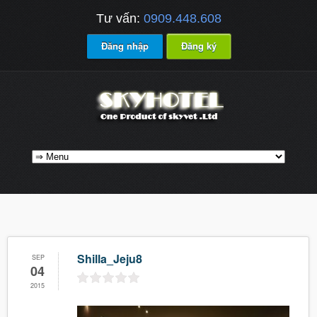
Tư vấn:
0909.448.608
Đăng nhập
Đăng ký
Shilla_Jeju8
SEP
04
2015