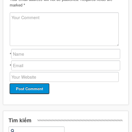
marked
*
*
*
Tìm kiếm