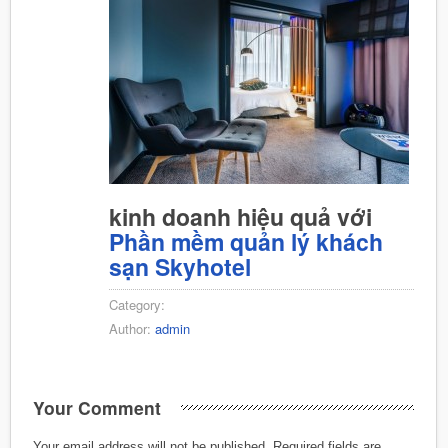
kinh doanh hiệu quả với
Phần mềm quản lý khách
sạn Skyhotel
Category:
Author:
admin
Your Comment
Your email address will not be published.
Required fields are