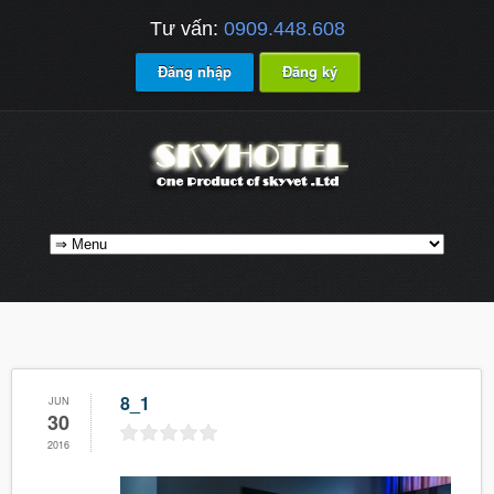
Tư vấn:
0909.448.608
Đăng nhập
Đăng ký
8_1
JUN
30
2016