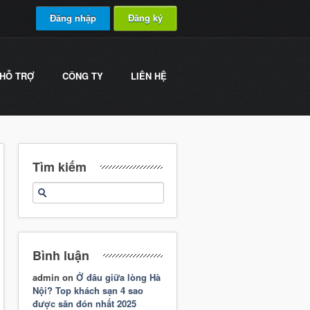
Đăng nhập
Đăng ký
HỖ TRỢ
CÔNG TY
LIÊN HỆ
Tìm kiếm
Bình luận
admin
on
Ở đâu giữa lòng Hà
Nội? Top khách sạn 4 sao
được săn đón nhất 2025