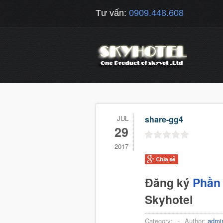
Tư vấn:
0909.448.608
JUL
share-gg4
29
2017
Đăng ký
Phần 
Skyhotel
Category:
-
Author:
admi